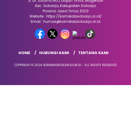
Jl. Dr. Sutomo No.1, Gajah Timur, Magersari
Kec. Sidoarjo, Kabupaten Sidoarjo
Provinsi Jawa Timur, 61212
Website : https://kormikabsidoarjo.or.id/
Email : humas@kormikabsidoarjo.or.id
HOME
HUBUNGI KAMI
TENTANG KAMI
COPYRIGHT © 2026 KORMIKABSIDOARJO.OR.ID - ALL RIGHTS RESERVED