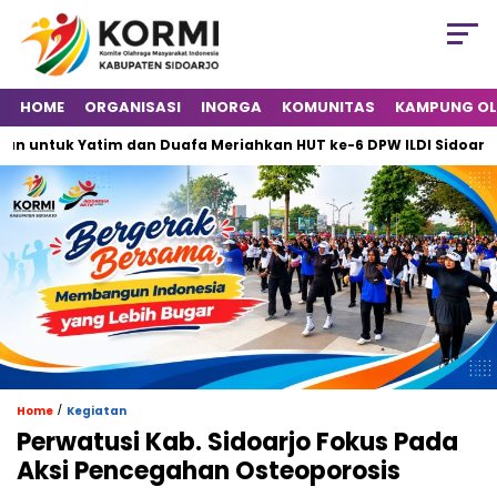
HOME
ORGANISASI
INORGA
KOMUNITAS
KAMPUNG O
tuk Yatim dan Duafa Meriahkan HUT ke-6 DPW ILDI Sidoarjo
/
Home
Kegiatan
Perwatusi Kab. Sidoarjo Fokus Pada
Aksi Pencegahan Osteoporosis