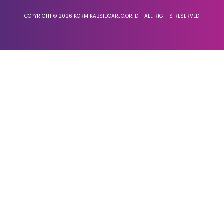
COPYRIGHT © 2026 KORMIKABSIDOARJO.OR.ID - ALL RIGHTS RESERVED