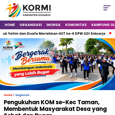
HOME
ORGANISASI
INORGA
KOMUNITAS
KAMPUNG O
tim dan Duafa Meriahkan HUT ke-6 DPW ILDI Sidoarjo
Marka
/
Home
Kegiatan
Pengukuhan KOM se-Kec Taman,
Membentuk Masyarakat Desa yang