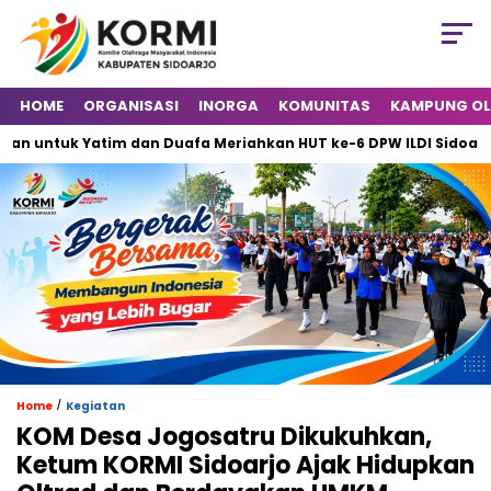
HOME
ORGANISASI
INORGA
KOMUNITAS
KAMPUNG O
tuk Yatim dan Duafa Meriahkan HUT ke-6 DPW ILDI Sidoarjo
/
Home
Kegiatan
KOM Desa Jogosatru Dikukuhkan,
Ketum KORMI Sidoarjo Ajak Hidupkan