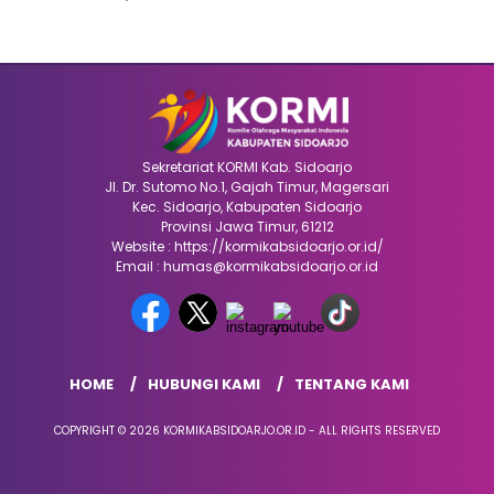
Sekretariat KORMI Kab. Sidoarjo
Jl. Dr. Sutomo No.1, Gajah Timur, Magersari
Kec. Sidoarjo, Kabupaten Sidoarjo
Provinsi Jawa Timur, 61212
Website : https://kormikabsidoarjo.or.id/
Email : humas@kormikabsidoarjo.or.id
HOME
HUBUNGI KAMI
TENTANG KAMI
COPYRIGHT © 2026 KORMIKABSIDOARJO.OR.ID - ALL RIGHTS RESERVED