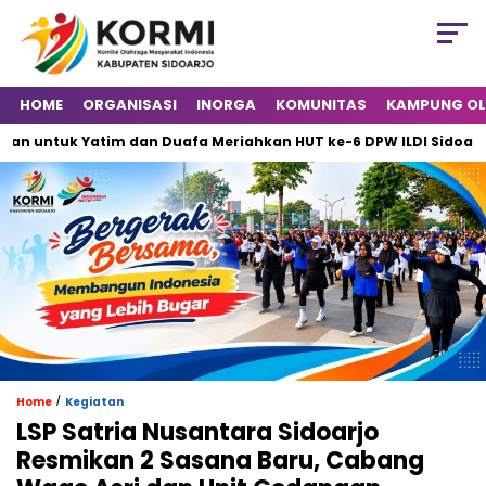
HOME
ORGANISASI
INORGA
KOMUNITAS
KAMPUNG O
uk Yatim dan Duafa Meriahkan HUT ke-6 DPW ILDI Sidoarjo
/
Home
Kegiatan
LSP Satria Nusantara Sidoarjo
Resmikan 2 Sasana Baru, Cabang