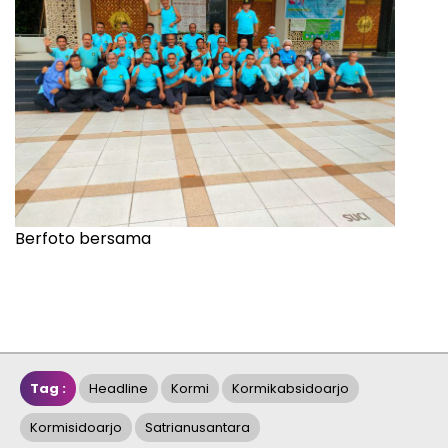
Berfoto bersama
Tag :
Headline
Kormi
Kormikabsidoarjo
Kormisidoarjo
Satrianusantara