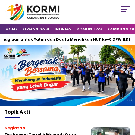
HOME
ORGANISASI
INORGA
KOMUNITAS
KAMPUNG O
agiaan untuk Yatim dan Duafa Meriahkan HUT ke-6 DPW ILDI Sido
Topik
Akti
Kegiatan
Oni Irawan Terpilih Menjadi Ketua