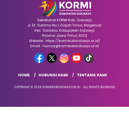
Sekretariat KORMI Kab. Sidoarjo
Jl. Dr. Sutomo No.1, Gajah Timur, Magersari
Kec. Sidoarjo, Kabupaten Sidoarjo
Provinsi Jawa Timur, 61212
Website : https://kormikabsidoarjo.or.id/
Email : humas@kormikabsidoarjo.or.id
HOME
HUBUNGI KAMI
TENTANG KAMI
COPYRIGHT © 2026 KORMIKABSIDOARJO.OR.ID - ALL RIGHTS RESERVED