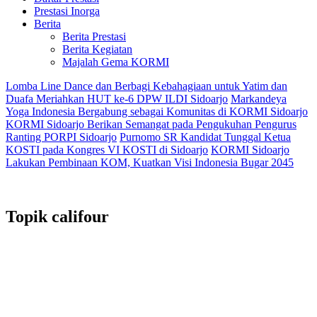
Prestasi Inorga
Berita
Berita Prestasi
Berita Kegiatan
Majalah Gema KORMI
Lomba Line Dance dan Berbagi Kebahagiaan untuk Yatim dan
Duafa Meriahkan HUT ke-6 DPW ILDI Sidoarjo
Markandeya
Yoga Indonesia Bergabung sebagai Komunitas di KORMI Sidoarjo
KORMI Sidoarjo Berikan Semangat pada Pengukuhan Pengurus
Ranting PORPI Sidoarjo
Purnomo SR Kandidat Tunggal Ketua
KOSTI pada Kongres VI KOSTI di Sidoarjo
KORMI Sidoarjo
Lakukan Pembinaan KOM, Kuatkan Visi Indonesia Bugar 2045
Topik
califour