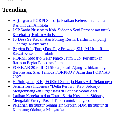
Trending
Anjangsana PORPI Sidoarjo Eratkan Kebersamaan antar
Ranting dan Anggota
LSP Satria Nusantara Kab. Sidoarjo Seni Pernapasan untuk
Kesehatan, Bukan Adu Badan
15 Desa Se-Kecamatan Porong Resmi Berdiri Kampung
Olahraga Masyarakat
Brigjen Pol. (Purn) Drs. Edy Prawoto, SH., M.Hum Rutin
Rawat Kesehatan Tubuh
KORMI Sidoarjo Gelar Panco Jatim Cup, Pertemukan
Ratusan Pegiat Panco se-Jatim
FORKAB 2026 ILDI Sidoarjo Jadi Ajang Lahirkan Pegiat
Berprestasi, Siap Tembus FORPROV Jatim dan FORNAS
2027
H. Sukiyanto, S.E., FORMI Sidoarjo Harus Ada Selamanya
Senam Tera Indonesia “Delta Pertiwi” Kab. Sidoarjo
Mengembangkan Organisasi di Pondok Sedati Asri
Latihan Kepekaan dan Terapi Satria Nusantara Sidoarjo
Mengaktif Energi Positif Tubuh untuk Pengobatan
Pelatihan Instruktur Senam Tingkatkan SDM Instruktur di
Kampung Olahraga Masyarakat