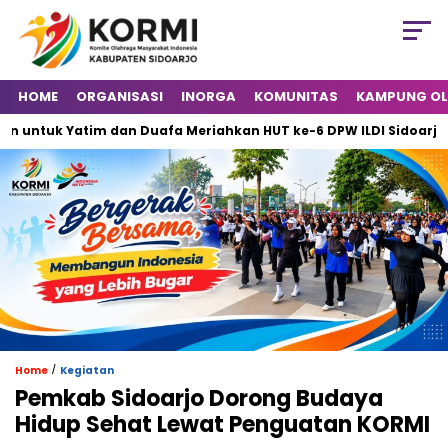
HOME
ORGANISASI
INORGA
KOMUNITAS
KAMPUNG O
tuk Yatim dan Duafa Meriahkan HUT ke-6 DPW ILDI Sidoarjo
/
Home
Kegiatan
Pemkab Sidoarjo Dorong Budaya
Hidup Sehat Lewat Penguatan KORMI