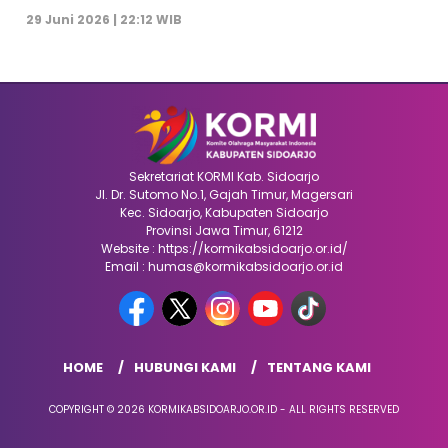
29 Juni 2026 | 22:12 WIB
Sekretariat KORMI Kab. Sidoarjo
Jl. Dr. Sutomo No.1, Gajah Timur, Magersari
Kec. Sidoarjo, Kabupaten Sidoarjo
Provinsi Jawa Timur, 61212
Website : https://kormikabsidoarjo.or.id/
Email : humas@kormikabsidoarjo.or.id
HOME
HUBUNGI KAMI
TENTANG KAMI
COPYRIGHT © 2026 KORMIKABSIDOARJO.OR.ID - ALL RIGHTS RESERVED