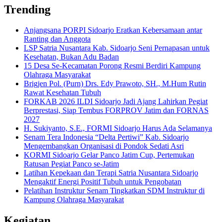
Trending
Anjangsana PORPI Sidoarjo Eratkan Kebersamaan antar
Ranting dan Anggota
LSP Satria Nusantara Kab. Sidoarjo Seni Pernapasan untuk
Kesehatan, Bukan Adu Badan
15 Desa Se-Kecamatan Porong Resmi Berdiri Kampung
Olahraga Masyarakat
Brigjen Pol. (Purn) Drs. Edy Prawoto, SH., M.Hum Rutin
Rawat Kesehatan Tubuh
FORKAB 2026 ILDI Sidoarjo Jadi Ajang Lahirkan Pegiat
Berprestasi, Siap Tembus FORPROV Jatim dan FORNAS
2027
H. Sukiyanto, S.E., FORMI Sidoarjo Harus Ada Selamanya
Senam Tera Indonesia “Delta Pertiwi” Kab. Sidoarjo
Mengembangkan Organisasi di Pondok Sedati Asri
KORMI Sidoarjo Gelar Panco Jatim Cup, Pertemukan
Ratusan Pegiat Panco se-Jatim
Latihan Kepekaan dan Terapi Satria Nusantara Sidoarjo
Mengaktif Energi Positif Tubuh untuk Pengobatan
Pelatihan Instruktur Senam Tingkatkan SDM Instruktur di
Kampung Olahraga Masyarakat
Kegiatan