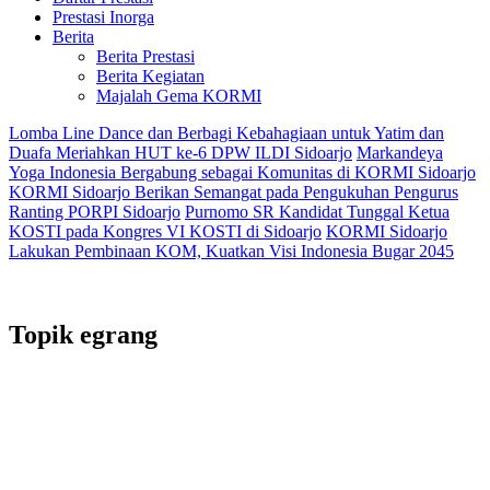
Prestasi Inorga
Berita
Berita Prestasi
Berita Kegiatan
Majalah Gema KORMI
Lomba Line Dance dan Berbagi Kebahagiaan untuk Yatim dan
Duafa Meriahkan HUT ke-6 DPW ILDI Sidoarjo
Markandeya
Yoga Indonesia Bergabung sebagai Komunitas di KORMI Sidoarjo
KORMI Sidoarjo Berikan Semangat pada Pengukuhan Pengurus
Ranting PORPI Sidoarjo
Purnomo SR Kandidat Tunggal Ketua
KOSTI pada Kongres VI KOSTI di Sidoarjo
KORMI Sidoarjo
Lakukan Pembinaan KOM, Kuatkan Visi Indonesia Bugar 2045
Topik
egrang