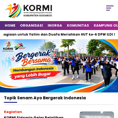
HOME
ORGANISASI
INORGA
KOMUNITAS
KAMPUNG O
giaan untuk Yatim dan Duafa Meriahkan HUT ke-6 DPW ILDI Sido
Topik
Senam Ayo Bergerak Indonesia
Kegiatan
KORMI Sidoarjo Gelar Pelatihan