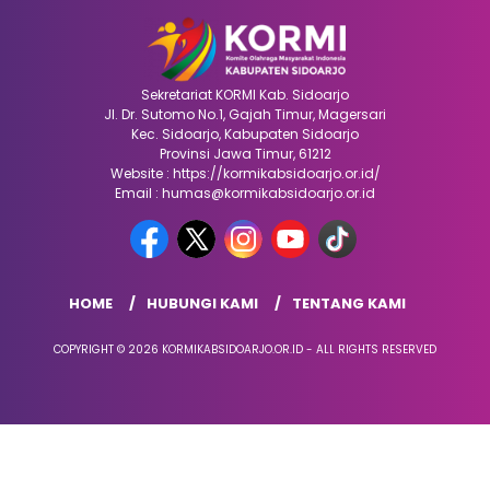
Sekretariat KORMI Kab. Sidoarjo
Jl. Dr. Sutomo No.1, Gajah Timur, Magersari
Kec. Sidoarjo, Kabupaten Sidoarjo
Provinsi Jawa Timur, 61212
Website : https://kormikabsidoarjo.or.id/
Email : humas@kormikabsidoarjo.or.id
HOME
HUBUNGI KAMI
TENTANG KAMI
COPYRIGHT © 2026 KORMIKABSIDOARJO.OR.ID - ALL RIGHTS RESERVED