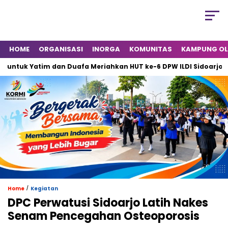
HOME
ORGANISASI
INORGA
KOMUNITAS
KAMPUNG O
uk Yatim dan Duafa Meriahkan HUT ke-6 DPW ILDI Sidoarjo
/
Home
Kegiatan
DPC Perwatusi Sidoarjo Latih Nakes
Senam Pencegahan Osteoporosis