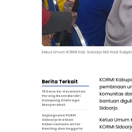
Ketua Umum KORMI Kab. Sidoarjo MG Hadi Sutji
KORMI Kabupa
Berita Terkait
pembinaan unt
15 Desa Se-Kecamatan
komunitas da
Porong Resmi Berdiri
bantuan digul
Kampung Olahraga
Masyarakat
Sidoarjo.
Anjangsana PORPI
Ketua Umum KO
Sidoarjo Eratkan
Kebersamaan antar
KORMI Sidoar
Ranting dan Anggota