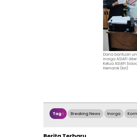
Dana bantuan un
inorga ASIAFI dite
Ketua ASIAFI Sidoa
Hernanik (kiri)
Tag :
Breaking News
Inorga
Korm
Berita Terbaru