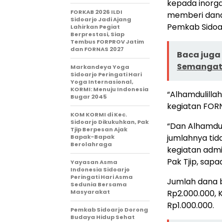
kepada inorga
FORKAB 2026 ILDI
memberi dana
Sidoarjo Jadi Ajang
Pemkab Sidoar
Lahirkan Pegiat
Berprestasi, Siap
Tembus FORPROV Jatim
dan FORNAS 2027
Baca juga 
Semangati
Markandeya Yoga
Sidoarjo Peringati Hari
Yoga Internasional,
KORMI: Menuju Indonesia
“Alhamdulilla
Bugar 2045
kegiatan FORNA
KOM KORMI di Kec.
Sidoarjo Dikukuhkan, Pak
“Dan Alhamdul
Tjip Berpesan Ajak
jumlahnya tid
Bapak-Bapak
Berolahraga
kegiatan admi
Pak Tjip, sap
Yayasan Asma
Indonesia Sidoarjo
Peringati Hari Asma
Jumlah dana b
Sedunia Bersama
Masyarakat
Rp2.000.000,
Rp1.000.000.
Pemkab Sidoarjo Dorong
Budaya Hidup Sehat