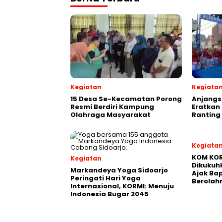
Kegiatan
Kegiata
15 Desa Se-Kecamatan Porong
Anjangs
Resmi Berdiri Kampung
Eratkan
Olahraga Masyarakat
Ranting
Kegiata
KOM KORM
Kegiatan
Dikukuhk
Markandeya Yoga Sidoarjo
Ajak Ba
Peringati Hari Yoga
Berolah
Internasional, KORMI: Menuju
Indonesia Bugar 2045