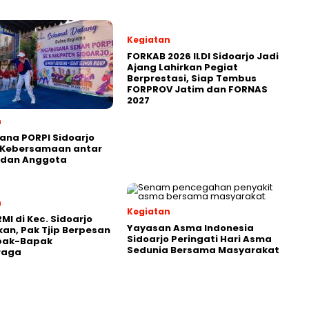
Kegiatan
FORKAB 2026 ILDI Sidoarjo Jadi
Ajang Lahirkan Pegiat
Berprestasi, Siap Tembus
FORPROV Jatim dan FORNAS
2027
n
ana PORPI Sidoarjo
 Kebersamaan antar
 dan Anggota
n
Kegiatan
I di Kec. Sidoarjo
Yayasan Asma Indonesia
an, Pak Tjip Berpesan
Sidoarjo Peringati Hari Asma
pak-Bapak
Sedunia Bersama Masyarakat
raga