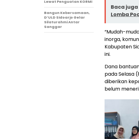
Lewat Penguatan KORMI
Baca juga 
Bangun Kebersamaan,
Lomba Poc
D’ULD Sidoarjo Gelar
Silaturahmi Antar
Sanggar
“Mudah-mudah
inorga, komu
Kabupaten Sid
ini.
Dana bantuan
pada Selasa (
diberikan ke
belum mener