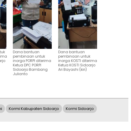
tuk
Dana bantuan
Dana bantuan
rima
pembinaan untuk
pembinaan untuk
rjo
inorga PORPI diterima
inorga KOSTI diterima
Ketua DPC PORPI
Ketua KOSTI Sidoarjo
Sidoarjo Bambang
Ari Bayashi (kiri)
Julianto
i
Kormi Kabupaten Sidoarjo
Kormi Sidoarjo