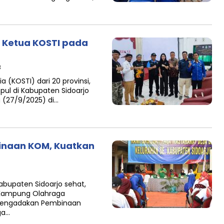
 Ketua KOSTI pada
B
(KOSTI) dari 20 provinsi,
ul di Kabupaten Sidoarjo
u (27/9/2025) di…
inaan KOM, Kuatkan
upaten Sidoarjo sehat,
 Kampung Olahraga
 mengadakan Pembinaan
ga…