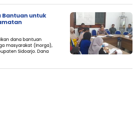
a Bantuan untuk
camatan
ikan dana bantuan
ga masyarakat (Inorga),
paten Sidoarjo. Dana