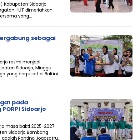
I) Kabupaten Sidoarjo
ngatan HUT dimeriahkan
bersama yang…
Bergabung sebagai
B
rjo resmi menjadi
paten Sidoarjo, Minggu
a yang berpusat di Bali ini…
ngat pada
 PORPI Sidoarjo
rjo masa bakti 2025-2027
aten Sidoarjo Bambang
n adalah Ranting Jogosatru,…