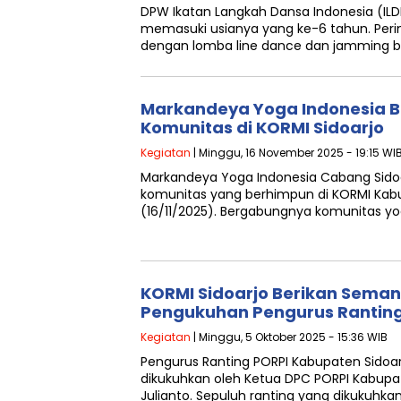
DPW Ikatan Langkah Dansa Indonesia (ILD
memasuki usianya yang ke-6 tahun. Peri
dengan lomba line dance dan jamming 
Markandeya Yoga Indonesia 
Komunitas di KORMI Sidoarjo
Kegiatan
| Minggu, 16 November 2025 - 19:15 WI
Markandeya Yoga Indonesia Cabang Sidoa
komunitas yang berhimpun di KORMI Kabu
(16/11/2025). Bergabungnya komunitas yog
KORMI Sidoarjo Berikan Sema
Pengukuhan Pengurus Ranting
Kegiatan
| Minggu, 5 Oktober 2025 - 15:36 WIB
Pengurus Ranting PORPI Kabupaten Sidoa
dikukuhkan oleh Ketua DPC PORPI Kabup
Julianto. Sepuluh ranting yang dikukuhka