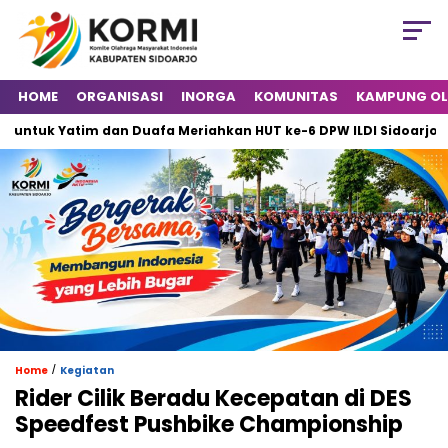
HOME
ORGANISASI
INORGA
KOMUNITAS
KAMPUNG O
 Yatim dan Duafa Meriahkan HUT ke-6 DPW ILDI Sidoarjo
Ma
/
Home
Kegiatan
Rider Cilik Beradu Kecepatan di DES
Speedfest Pushbike Championship