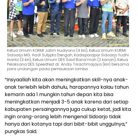
Ketua Umum KORMI Jatim Hudiyono (4 kiri), Ketua Umum KORMI
Sidoarjo MG. Hadi Sutjipto (tengah, Kadisporapar Sidoarjo Yudhi
Irianto (3 kiri), Ketua Umum DES Said Bana’mah (2 kanan), Ketua
Pelaksana DES Speedfest dr. Andry Trirachmajaya (kiri) bersama
para undangan pada pembukaan lomba
“Insyaallah kita akan meningkatkan skill-nya anak-
anak terlebih lebih dahulu, harapannya kalau tahun
kemarin ada 1 mungkin tahun depan kita bisa
meningkatkan menjadi 3-5 anak karena dari setiap
kabupaten persaingannya juga cukup ketat, jadi kita
ingin orang-orang lebih mengenal Sidoarjo tidak
hanya dari kotanya tapi dari bibit-bibit unggulnya,”
pungkas Said.