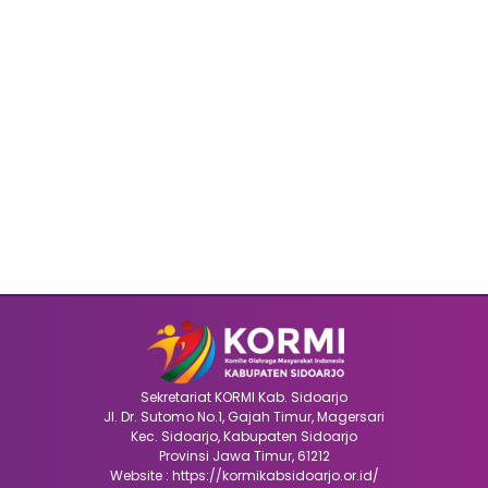
Sekretariat KORMI Kab. Sidoarjo
Jl. Dr. Sutomo No.1, Gajah Timur, Magersari
Kec. Sidoarjo, Kabupaten Sidoarjo
Provinsi Jawa Timur, 61212
Website : https://kormikabsidoarjo.or.id/