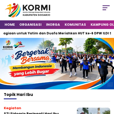
HOME
ORGANISASI
INORGA
KOMUNITAS
KAMPUNG O
giaan untuk Yatim dan Duafa Meriahkan HUT ke-6 DPW ILDI Sido
Topik
Hari Ibu
Kegiatan
STI Sidoarjo Peringati Hari Ibu