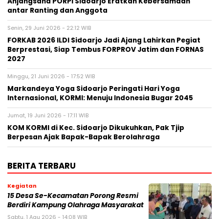
Anjangsana PORPI Sidoarjo Eratkan Kebersamaan
antar Ranting dan Anggota
Senin, 29 Juni 2026 - 22:12 WIB
FORKAB 2026 ILDI Sidoarjo Jadi Ajang Lahirkan Pegiat
Berprestasi, Siap Tembus FORPROV Jatim dan FORNAS
2027
Minggu, 21 Juni 2026 - 17:52 WIB
Markandeya Yoga Sidoarjo Peringati Hari Yoga
Internasional, KORMI: Menuju Indonesia Bugar 2045
Jumat, 19 Juni 2026 - 17:11 WIB
KOM KORMI di Kec. Sidoarjo Dikukuhkan, Pak Tjip
Berpesan Ajak Bapak-Bapak Berolahraga
BERITA TERBARU
Kegiatan
15 Desa Se-Kecamatan Porong Resmi
Berdiri Kampung Olahraga Masyarakat
Sabtu, 1 Agu 2026 - 14:08 WIB