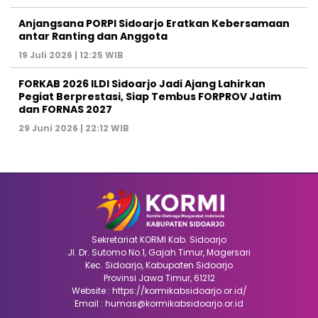
Anjangsana PORPI Sidoarjo Eratkan Kebersamaan
antar Ranting dan Anggota
19 Juli 2026 | 12:25 WIB
FORKAB 2026 ILDI Sidoarjo Jadi Ajang Lahirkan
Pegiat Berprestasi, Siap Tembus FORPROV Jatim
dan FORNAS 2027
29 Juni 2026 | 22:12 WIB
Sekretariat KORMI Kab. Sidoarjo
Jl. Dr. Sutomo No.1, Gajah Timur, Magersari
Kec. Sidoarjo, Kabupaten Sidoarjo
Provinsi Jawa Timur, 61212
Website : https://kormikabsidoarjo.or.id/
Email : humas@kormikabsidoarjo.or.id