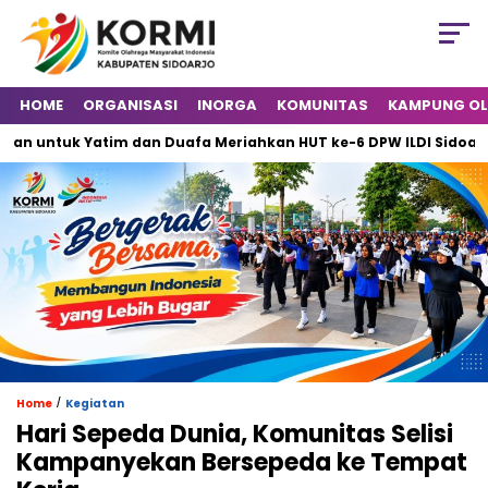
HOME
ORGANISASI
INORGA
KOMUNITAS
KAMPUNG O
 untuk Yatim dan Duafa Meriahkan HUT ke-6 DPW ILDI Sidoarjo
/
Home
Kegiatan
Hari Sepeda Dunia, Komunitas Selisi
Kampanyekan Bersepeda ke Tempat