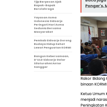
Baca juga 
Tjip Berpesan Ajak
Ponger's, 
Bapak-Bapak
Berolahraga
Yayasan Asma
Indonesia Sidoarjo
Peringati Hari Asma
Sedunia Bersama
Masyarakat
Pemkab Sidoarjo Dorong
Budaya Hidup Sehat
Lewat Penguatan KORMI
Bangun Kebersamaan,
D’ULD Sidoarjo Gelar
Silaturahmi Antar
Sanggar
Rakor Bidang 
binaan KORMI 
Ketua Umum KOR
menjadi nara
Peningkatan 