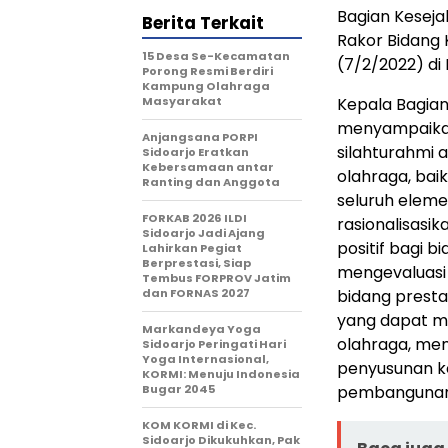
Bagian Keseja
Berita Terkait
Rakor Bidang 
15 Desa Se-Kecamatan
(7/2/2022) di
Porong Resmi Berdiri
Kampung Olahraga
Masyarakat
Kepala Bagia
menyampaikan
Anjangsana PORPI
silahturahmi 
Sidoarjo Eratkan
Kebersamaan antar
olahraga, baik
Ranting dan Anggota
seluruh eleme
FORKAB 2026 ILDI
rasionalisas
Sidoarjo Jadi Ajang
positif bagi b
Lahirkan Pegiat
Berprestasi, Siap
mengevaluasi 
Tembus FORPROV Jatim
dan FORNAS 2027
bidang presta
yang dapat m
Markandeya Yoga
olahraga, me
Sidoarjo Peringati Hari
Yoga Internasional,
penyusunan k
KORMI: Menuju Indonesia
Bugar 2045
pembangunan 
KOM KORMI di Kec.
Sidoarjo Dikukuhkan, Pak