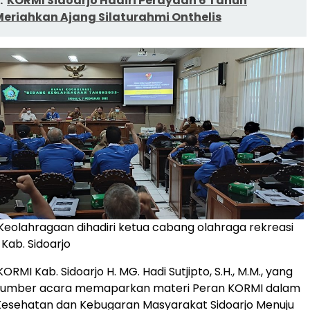
:
KORMI Sidoarjo Hadiri Perayaan 6 Tahun
Meriahkan Ajang Silaturahmi Onthelis
Keolahragaan dihadiri ketua cabang olahraga rekreasi
Kab. Sidoarjo
MI Kab. Sidoarjo H. MG. Hadi Sutjipto, S.H., M.M., yang
sumber acara memaparkan materi Peran KORMI dalam
Kesehatan dan Kebugaran Masyarakat Sidoarjo Menuju