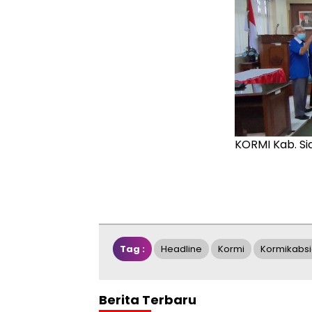
KORMI Kab. S
Tag :
Headline
Kormi
Kormikabsi
Berita Terbaru