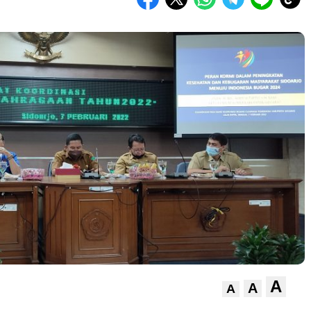
A
A
A