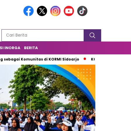
SI INORGA
BERITA
omunitas di KORMI Sidoarjo
KORMI Sidoarjo Berikan Semang