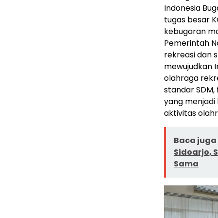
Indonesia Bug
tugas besar K
kebugaran mas
Pemerintah N
rekreasi dan s
mewujudkan I
olahraga rekr
standar SDM, 
yang menjadi
aktivitas olah
Baca juga 
Sidoarjo, 
Sama