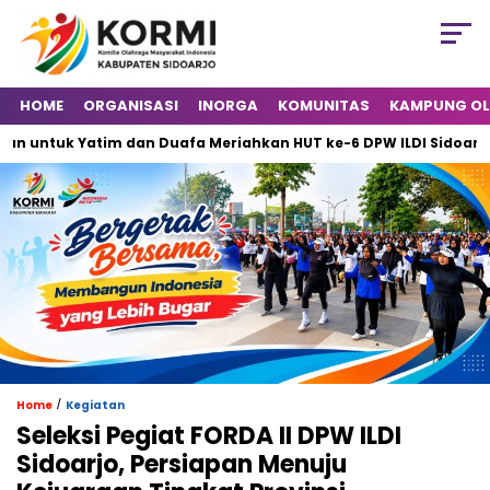
HOME
ORGANISASI
INORGA
KOMUNITAS
KAMPUNG O
ntuk Yatim dan Duafa Meriahkan HUT ke-6 DPW ILDI Sidoarjo
/
Home
Kegiatan
Seleksi Pegiat FORDA II DPW ILDI
Sidoarjo, Persiapan Menuju