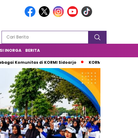
SI INORGA
BERITA
nitas di KORMI Sidoarjo
KORMI Sidoarjo Berikan Semangat 