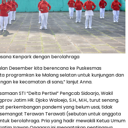
asana Kenpark dengan berolahraga
bulan Desember kita berencana ke Puskesmas
ta programkan ke Malang selatan untuk kunjungan dan
ungan ke kecamatan di sana,” lanjut Anna.
samaan STI “Delta Pertiwi” Pengcab Sidoarjo, Wakil
prov Jatim HR. Djoko Waloejo, S.H., M.H., turut senang.
at perkembangan pandemi yang belum usai, tidak
semangat Terawan Terawati (sebutan untuk anggota
 untuk berolahraga. Pria yang hadir mewakili Ketua Umum
 Jatim Irawan Onggara ini mengatakan pentingnya