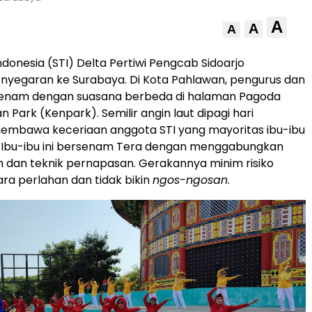
A
A
A
donesia (STI) Delta Pertiwi Pengcab Sidoarjo
nyegaran ke Surabaya. Di Kota Pahlawan, pengurus dan
enam dengan suasana berbeda di halaman Pagoda
an Park (Kenpark). Semilir angin laut dipagi hari
mbawa keceriaan anggota STI yang mayoritas ibu-ibu
t. Ibu-ibu ini bersenam Tera dengan menggabungkan
 dan teknik pernapasan. Gerakannya minim risiko
ara perlahan dan tidak bikin
ngos-ngosan
.