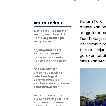
Senam Tera In
Berita Terkait
melakukan pe
15 Desa Se-Kecamatan
anggota bers
Porong Resmi Berdiri
Tian Ti Kenjer
Kampung Olahraga
Masyarakat
berhembus me
berusia lanju
Anjangsana PORPI
Sidoarjo Eratkan
gerakan tubuh
Kebersamaan antar
dilakukan sec
Ranting dan Anggota
FORKAB 2026 ILDI
Sidoarjo Jadi Ajang
Lahirkan Pegiat
Berprestasi, Siap
Tembus FORPROV Jatim
dan FORNAS 2027
Markandeya Yoga
Sidoarjo Peringati Hari
Yoga Internasional,