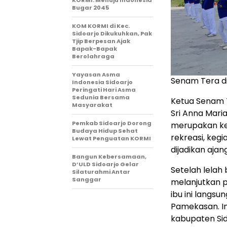
KORMI: Menuju Indonesia
Bugar 2045
KOM KORMI di Kec.
Sidoarjo Dikukuhkan, Pak
Tjip Berpesan Ajak
Bapak-Bapak
Berolahraga
Yayasan Asma
Senam Tera d
Indonesia Sidoarjo
Peringati Hari Asma
Sedunia Bersama
Ketua Senam T
Masyarakat
Sri Anna Maria
Pemkab Sidoarjo Dorong
merupakan keg
Budaya Hidup Sehat
rekreasi, kegi
Lewat Penguatan KORMI
dijadikan aja
Bangun Kebersamaan,
D’ULD Sidoarjo Gelar
Setelah lelah
Silaturahmi Antar
Sanggar
melanjutkan p
ibu ini langsu
Pamekasan. In
kabupaten Sid