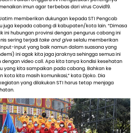
enaikan imun agar terbebas dari virus Covid19.
 Jatim memberikan dukungan kepada STI Pengcab
itu juga kepada cabang di kabupaten/kota lain. “Dimasa
 ini hubungan provinsi dengan pengurus cabang ini
is sering terjadi
take and give
selalu memberikan
input-input yang baik namun dalam suasana yang
demi) ini agak kita jaga jaraknya sehingga semua ini
 dengan video call. Apa kita tanya kondisi kesehatan
 itu yang kita sampaikan pada cabang. Bahkan ke
 kota kita masih komunikasi,” kata Djoko. Dia
giatan yang dilakukan STI harus tetap menjaga
hatan.