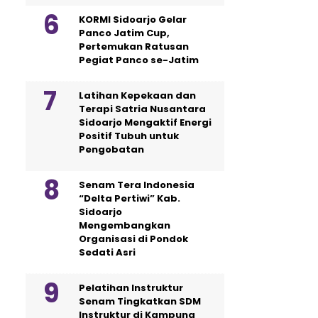
KORMI Sidoarjo Gelar
Panco Jatim Cup,
Pertemukan Ratusan
Pegiat Panco se-Jatim
Latihan Kepekaan dan
Terapi Satria Nusantara
Sidoarjo Mengaktif Energi
Positif Tubuh untuk
Pengobatan
Senam Tera Indonesia
“Delta Pertiwi” Kab.
Sidoarjo
Mengembangkan
Organisasi di Pondok
Sedati Asri
Pelatihan Instruktur
Senam Tingkatkan SDM
Instruktur di Kampung