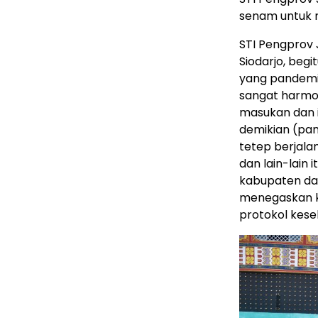
senam untuk m
STI Pengprov
Siodarjo, beg
yang pandemik
sangat harmon
masukan dan 
demikian (pan
tetep berjalan
dan lain-lain
kabupaten dan
menegaskan ke
protokol kese