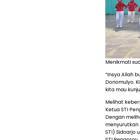
Menikmati su
“Insya Allah 
Donomulyo. Ki
kita mau kunj
Melihat keber
Ketua STI Peng
Dengan melih
menyurutkan 
STI) Sidoarjo
STI Pengprov