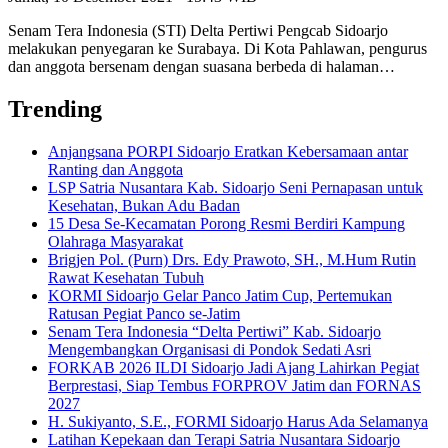
Senam Tera Indonesia (STI) Delta Pertiwi Pengcab Sidoarjo
melakukan penyegaran ke Surabaya. Di Kota Pahlawan, pengurus
dan anggota bersenam dengan suasana berbeda di halaman…
Trending
Anjangsana PORPI Sidoarjo Eratkan Kebersamaan antar
Ranting dan Anggota
LSP Satria Nusantara Kab. Sidoarjo Seni Pernapasan untuk
Kesehatan, Bukan Adu Badan
15 Desa Se-Kecamatan Porong Resmi Berdiri Kampung
Olahraga Masyarakat
Brigjen Pol. (Purn) Drs. Edy Prawoto, SH., M.Hum Rutin
Rawat Kesehatan Tubuh
KORMI Sidoarjo Gelar Panco Jatim Cup, Pertemukan
Ratusan Pegiat Panco se-Jatim
Senam Tera Indonesia “Delta Pertiwi” Kab. Sidoarjo
Mengembangkan Organisasi di Pondok Sedati Asri
FORKAB 2026 ILDI Sidoarjo Jadi Ajang Lahirkan Pegiat
Berprestasi, Siap Tembus FORPROV Jatim dan FORNAS
2027
H. Sukiyanto, S.E., FORMI Sidoarjo Harus Ada Selamanya
Latihan Kepekaan dan Terapi Satria Nusantara Sidoarjo