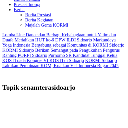
Prestasi Inorga
Berita
Berita Prestasi
Berita Kegiatan
Majalah Gema KORMI
Lomba Line Dance dan Berbagi Kebahagiaan untuk Yatim dan
Duafa Meriahkan HUT ke-6 DPW ILDI Sidoarjo
Markandeya
Yoga Indonesia Bergabung sebagai Komunitas di KORMI Sidoarjo
KORMI Sidoarjo Berikan Semangat pada Pengukuhan Pengurus
Ranting PORPI Sidoarjo
Purnomo SR Kandidat Tunggal Ketua
KOSTI pada Kongres VI KOSTI di Sidoarjo
KORMI Sidoarjo
Lakukan Pembinaan KOM, Kuatkan Visi Indonesia Bugar 2045
Topik
senamterasidoarjo