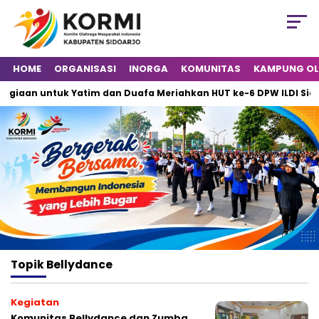
HOME
ORGANISASI
INORGA
KOMUNITAS
KAMPUNG O
iaan untuk Yatim dan Duafa Meriahkan HUT ke-6 DPW ILDI Sidoar
Topik
Bellydance
Kegiatan
Komunitas Bellydance dan Zumba