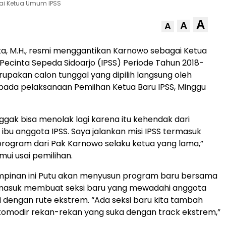
gai Ketua Umum IPSS
A
A
A
ika, M.H., resmi menggantikan Karnowo sebagai Ketua
ecinta Sepeda Sidoarjo (IPSS) Periode Tahun 2018-
rupakan calon tunggal yang dipilih langsung oleh
pada pelaksanaan Pemiihan Ketua Baru IPSS, Minggu
ggak bisa menolak lagi karena itu kehendak dari
bu anggota IPSS. Saya jalankan misi IPSS termasuk
rogram dari Pak Karnowo selaku ketua yang lama,”
mui usai pemilihan.
pinan ini Putu akan menyusun program baru bersama
masuk membuat seksi baru yang mewadahi anggota
i dengan rute ekstrem. “Ada seksi baru kita tambah
omodir rekan-rekan yang suka dengan track ekstrem,”