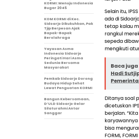
KORMI: Menuju Indonesia
Bugar 2045
Selain itu, IP
ada di Sidoarj
KOM KORMI di Kec.
Sidoarjo Dikukuhkan, Pak
tetap kalau m
Tjip Berpesan Ajak
rangkul merek
Bapak-Bapak
Berolahraga
sepeda dibawa
mengikuti atur
Yayasan Asma
Indonesia Sidoarjo
Peringati Hari Asma
Sedunia Bersama
Baca juga 
Masyarakat
Hadi Sutj
Pemkab Sidoarjo Dorong
Pemerinta
Budaya Hidup Sehat
Lewat Penguatan KORMI
Ditanya soal 
Bangun Kebersamaan,
D’ULD Sidoarjo Gelar
dicetuskan IP
Silaturahmi Antar
berjalan. “Ki
Sanggar
karyawannya n
bisa menguran
FORMI, FORMI 