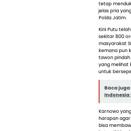
tetap menduku
jelas pria ya
Polda Jatim.
Kini Putu tel
sekitar 800 o
masyarakat Si
kemana pun ki
tawon pindah 
yang melihat 
untuk bersepe
Baca juga 
Indonesia 
Karnowo yang 
harapan agar 
bisa membawa 