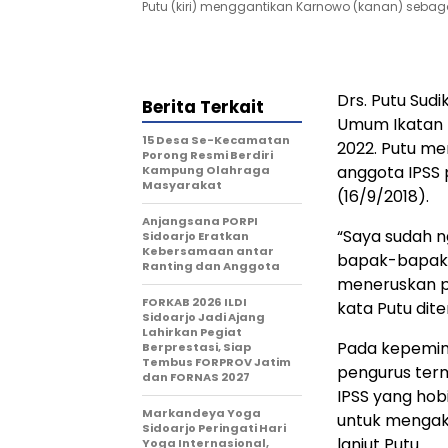
Putu (kiri) menggantikan Karnowo (kanan) seba
Drs. Putu Sud
Berita Terkait
Umum Ikatan P
15 Desa Se-Kecamatan
2022. Putu me
Porong Resmi Berdiri
anggota IPSS 
Kampung Olahraga
Masyarakat
(16/9/2018).
Anjangsana PORPI
“Saya sudah n
Sidoarjo Eratkan
Kebersamaan antar
bapak-bapak i
Ranting dan Anggota
meneruskan p
FORKAB 2026 ILDI
kata Putu dite
Sidoarjo Jadi Ajang
Lahirkan Pegiat
Pada kepemim
Berprestasi, Siap
Tembus FORPROV Jatim
pengurus ter
dan FORNAS 2027
IPSS yang hob
Markandeya Yoga
untuk mengak
Sidoarjo Peringati Hari
lanjut Putu.
Yoga Internasional,