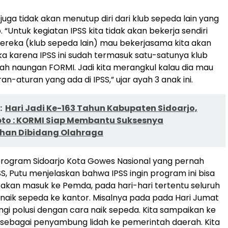
SS juga tidak akan menutup diri dari klub sepeda lain yang
o. “Untuk kegiatan IPSS kita tidak akan bekerja sendiri
ereka (klub sepeda lain) mau bekerjasama kita akan
a karena IPSS ini sudah termasuk satu-satunya klub
h naungan FORMI. Jadi kita merangkul kalau dia mau
an-aturan yang ada di IPSS,” ujar ayah 3 anak ini.
:
Hari Jadi Ke-163 Tahun Kabupaten Sidoarjo,
ipto : KORMI Siap Membantu Suksesnya
han Dibidang Olahraga
program Sidoarjo Kota Gowes Nasional yang pernah
SS, Putu menjelaskan bahwa IPSS ingin program ini bisa
ta akan masuk ke Pemda, pada hari-hari tertentu seluruh
aik sepeda ke kantor. Misalnya pada pada Hari Jumat
gi polusi dengan cara naik sepeda. Kita sampaikan ke
sebagai penyambung lidah ke pemerintah daerah. Kita