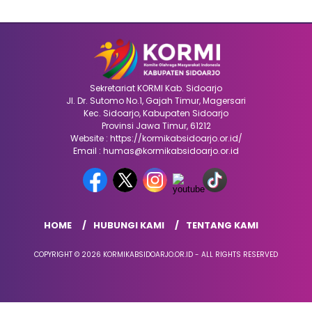
Sekretariat KORMI Kab. Sidoarjo
Jl. Dr. Sutomo No.1, Gajah Timur, Magersari
Kec. Sidoarjo, Kabupaten Sidoarjo
Provinsi Jawa Timur, 61212
Website : https://kormikabsidoarjo.or.id/
Email : humas@kormikabsidoarjo.or.id
HOME
HUBUNGI KAMI
TENTANG KAMI
COPYRIGHT © 2026 KORMIKABSIDOARJO.OR.ID - ALL RIGHTS RESERVED