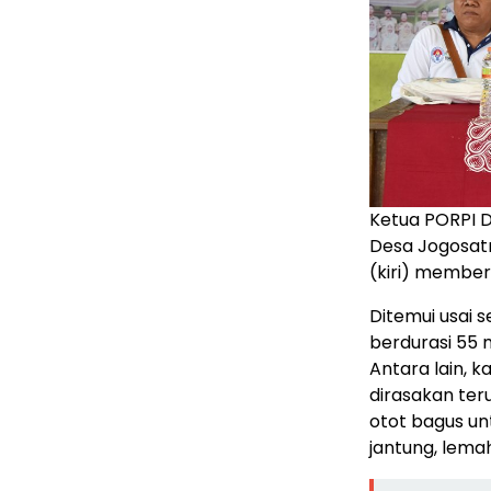
Ketua PORPI D
Desa Jogosatr
(kiri) membe
Ditemui usai 
berdurasi 55 
Antara lain, 
dirasakan ter
otot bagus u
jantung, lemah