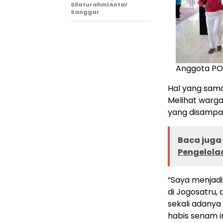
Silaturahmi Antar
Sanggar
Anggota PO
Hal yang sama
Melihat warga
yang disampa
Baca juga 
Pengelolaa
“Saya menjadi 
di Jogosatru,
sekali adany
habis senam in