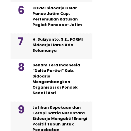
KORMI Sidoarjo Gelar
Panco Jatim Cup,
Pertemukan Ratusan
Pegiat Panco se-Jatim
H. Sukiyanto, S.E., FORMI
Sidoarjo Harus Ada
Selamanya
Senam Tera Indonesia
“Delta Pertiwi” Kab.
Sidoarjo
Mengembangkan
Organisasi di Pondok
Sedati Asri
Latihan Kepekaan dan
Terapi Satria Nusantara
Sidoarjo Mengaktif Energi
Positif Tubuh untuk
Pengobatan