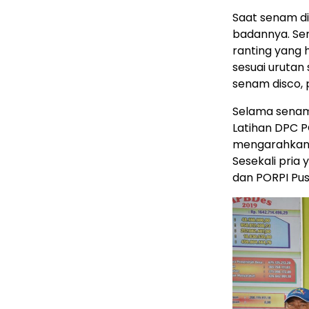
Saat senam d
badannya. Sen
ranting yang 
sesuai urutan
senam disco, 
Selama senam 
Latihan DPC P
mengarahkan g
Sesekali pria
dan PORPI Pu