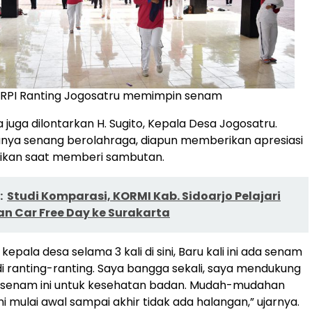
RPI Ranting Jogosatru memimpin senam
 juga dilontarkan H. Sugito, Kepala Desa Jogosatru.
nya senang berolahraga, diapun memberikan apresiasi
ikan saat memberi sambutan.
:
Studi Komparasi, KORMI Kab. Sidoarjo Pelajari
n Car Free Day ke Surakarta
kepala desa selama 3 kali di sini, Baru kali ini ada senam
 di ranting-ranting. Saya bangga sekali, saya mendukung
a senam ini untuk kesehatan badan. Mudah-mudahan
i mulai awal sampai akhir tidak ada halangan,” ujarnya.