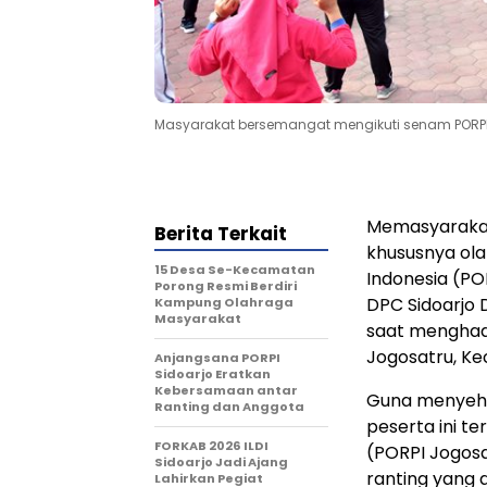
Masyarakat bersemangat mengikuti senam PORPI 
Memasyarakat
Berita Terkait
khususnya ol
15 Desa Se-Kecamatan
Indonesia (PO
Porong Resmi Berdiri
DPC Sidoarjo D
Kampung Olahraga
Masyarakat
saat menghadi
Jogosatru, Kec
Anjangsana PORPI
Sidoarjo Eratkan
Kebersamaan antar
Guna menyehat
Ranting dan Anggota
peserta ini te
FORKAB 2026 ILDI
(PORPI Jogos
Sidoarjo Jadi Ajang
ranting yang 
Lahirkan Pegiat