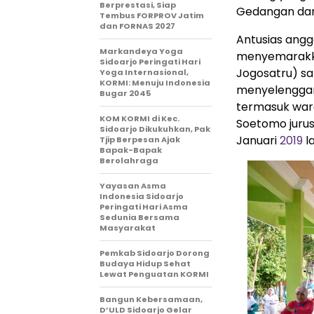
Berprestasi, Siap
Gedangan dan 
Tembus FORPROV Jatim
dan FORNAS 2027
Antusias ang
Markandeya Yoga
menyemarakka
Sidoarjo Peringati Hari
Jogosatru) s
Yoga Internasional,
KORMI: Menuju Indonesia
menyelenggar
Bugar 2045
termasuk warg
KOM KORMI di Kec.
Soetomo jurus
Sidoarjo Dikukuhkan, Pak
Januari
2019
la
Tjip Berpesan Ajak
Bapak-Bapak
Berolahraga
Yayasan Asma
Indonesia Sidoarjo
Peringati Hari Asma
Sedunia Bersama
Masyarakat
Pemkab Sidoarjo Dorong
Budaya Hidup Sehat
Lewat Penguatan KORMI
Bangun Kebersamaan,
D’ULD Sidoarjo Gelar