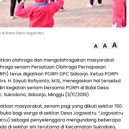
di Balai Desa Jogosatru
A
A
A
kan olahraga dan mengolahragakan masyarakat
ahraga senam Persatuan Olahraga Pernapasan
RPI) terus digiatkan PORPI DPC Sidoarjo. Ketua PORPI
rs. H. Sayuti Rofiyanto, M.Si., menegaskan hal tersebut
ri kegiatan senam bersama PORPI di Balai Desa
. Sukodono, Sidoarjo, Minggu (3/11/2019).
kan masyarakat, senam pagi yang diikuti sekitar 150
rbuka bagi warga di sekitar Desa Jogosatru. “Jogosatru
atru) sebagai penyelenggara mengundang beberapa
ada di sekitar sini terutama di Kecamatan Sukodoko,